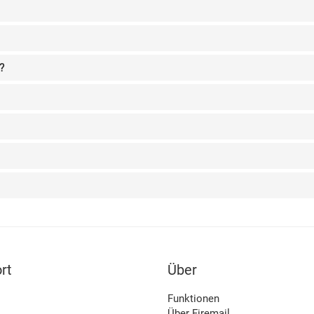
?
rt
Über
Funktionen
Über Firemail