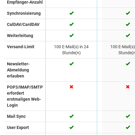
Empfänger-Anzahl
Synchronisierung
CalDAV/CardDAV
Weiterleitung
Versand-Limit
100 E-Mail(s) in 24
100 E-Mail(s)
Stunde(n)
Stunde(n
Newsletter-
Abmeldung
erlauben
POP3/IMAP/SMTP
erfordert
erstmaligen Web-
Login
Mail Sync
User Export