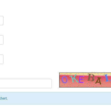
chert.